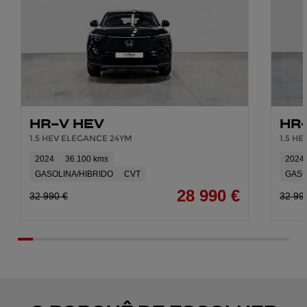
HR-V HEV
HR
1.5 HEV ELEGANCE 24YM
1.5 H
2024
36.100 kms
2024
GASOLINA/HIBRIDO
CVT
GASO
28 990 €
32 990 €
32 99