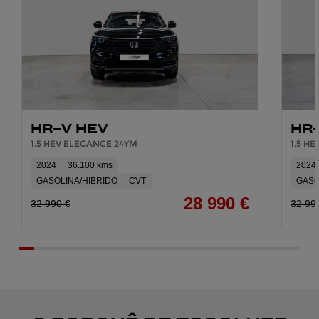
HR-V HEV
HR
1.5 HEV ELEGANCE 24YM
1.5 H
2024
36.100 kms
2024
GASOLINA/HIBRIDO
CVT
GASO
28 990 €
32 990 €
32 99