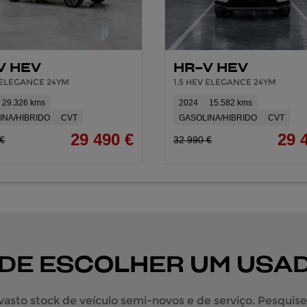
V HEV
HR-V HEV
V ELEGANCE 24YM
1.5 HEV ELEGANCE 24YM
29.326 kms
2024
15.582 kms
INA/HIBRIDO
CVT
GASOLINA/HIBRIDO
CVT
29 490 €
29 
 €
32 990 €
 DE ESCOLHER UM USA
sto stock de veículo semi-novos e de serviço. Pesquise