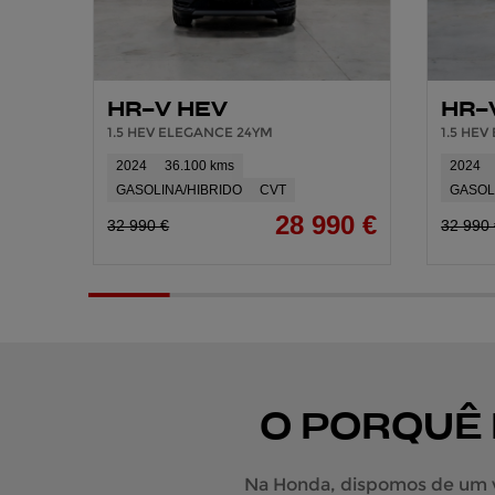
HR-V HEV
HR-
1.5 HEV ELEGANCE 24YM
1.5 HE
2024
36.100 kms
2024
GASOLINA/HIBRIDO
CVT
GASOL
28 990 €
32 990 €
32 990
O PORQUÊ
Na Honda, dispomos de um va