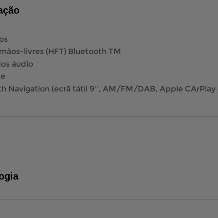
ação
os
 mãos-livres (HFT) Bluetooth TM
os áudio
te
Navigation (ecrã tátil 9'', AM/FM/DAB, Apple CArPlay e
ogia