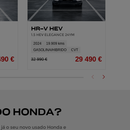
HR-V HEV
HR
1.5 HEV ELEGANCE 24YM
1.5 H
2024
19.909 kms
2024
GASOLINA/HIBRIDO
CVT
GASO
490 €
29 490 €
32 990 €
32 99
DO HONDA?
 já o seu novo usado Honda e